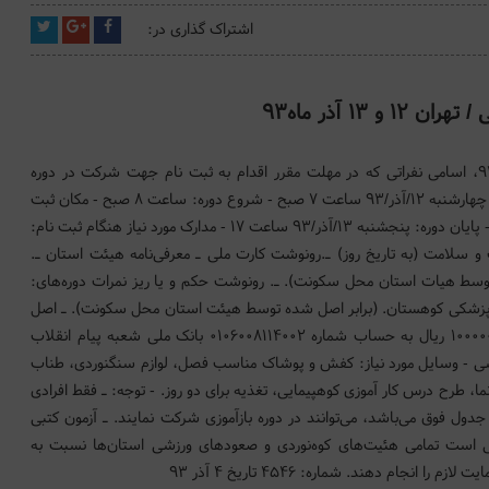
اشتراک گذاری در:
پیرو بخشنامه شماره ۳۶۱۵/۲۶۳ تاریخ ۱۶ مهر ماه ۹۳، اسامی نفراتی که در مهلت مقرر اقدام به ثبت نام جهت شرکت در دوره
بازآموزی نمودند، اعلام گرديد. آقایان:- زمان ثبت نام: چهارشنبه ۱۲/آذر/۹۳ ساعت ۷ صبح - شروع دوره: ساعت ۸ صبح - مکان ثبت
نام: تهران ـ میدان دربند ـ مجتمع کوهستانی شیرپلا - پایان دوره: پنجشنبه ۱۳/آذر/۹۳ ساعت ۱۷ - مدارک مورد نیاز هنگام ثبت نام:
سلامت (به تاریخ روز) ـ.رونوشت کارت ملی ـ معرفی‌نامه هیئت استان ـ.
وسط هیات استان محل سکونت). ـ. رونوشت حکم و یا ریز نمرات دوره‌های:
ی پزشکی کوهستان. (برابر اصل شده توسط هیئت استان محل سکونت). ـ اصل
فیش واریزی (رسید برای پرداخت کننده) به مبلغ ۱۰۰۰۰۰۰ ریال به حساب شماره ۰۱۰۶۰۰۸۱۱۴۰۰۲ بانک ملی شعبه پیام انقلاب
شی - وسایل مورد نیاز: کفش و پوشاک مناسب فصل، لوازم سنگنوردی، طناب
ر ۶ نفریک حلقه)، قطب نما، طرح درس کار آموزی کوهپیمایی، تغذیه برای دو روز. - توجه: ـ فقط افرادی
 جدول فوق می‌باشد، می‌توانند در دوره بازآموزی شرکت نمایند. ـ آزمون کتبی
 است تمامی هئیت‌های کوه‌نوردی و صعودهای ورزشی استان‌ها نسبت به
جام دهند. شماره: ۴۵۴۶ تاریخ ۴ آذر ۹۳