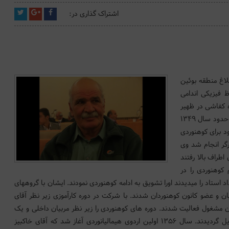
اشتراک گذاری در:
1 در شهر ساوج بلاغ منطقه بوئین
د که از لحاظ فیزیکی اندامی
 کفاشی در ظهیر
السلام تهران به عنوان شاگر کفاش گمارده بودند. در حدود سال 1349
ود برای کوهنوردی
رگر انجام شد وی
طراف بالا رفتند
 کوهنوردی را در
 استاد را میدیدند اورا تشویق به ادامه کوهنوردی نمودند. ایشان با گروههای
ن و عضو کانون کوهنوردان شدند. با شرکت در دوره کارآموزی زیر نظر آقای
شغول فعالیت شدند. دوره های کوهنوردی را زیر نظر مربیان داخلی و یک
مربی اطریشی گذرانده و بلاخره به درجه مربیگری نایل گردیدند. سال 1356 اولین اردوی هیمالیانوردی آغاز شد که آقای خاکبیز