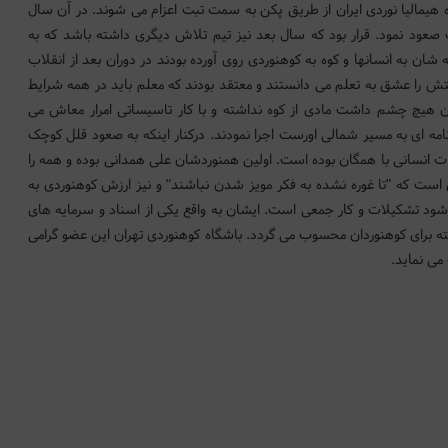
 تیم بودند. ایشان با انتخاب در تیم 20 نفره هیمالیا نوردی ایران از طریق پکن به سمت تبت اعزام می شوند. در آن سال
چین تا ارتفاع 7500 متری اورست صعود نمود. قرار بود که سال بعد نیز تیم تلاش دیگری داشته باشد که به
ان به انسانها و کوه به کوهنوردی روی آورده بودند در دوران بعد از انقلاب
ش را عشق به تعلم می دانستند و معتقد بودند که معلم باید در همه شرایط
ان هیچ چشم داشت مادی از کوه نداشته و با کار تاسیساتی امرار معاش می
امه ای به مسیر شمالی اورست اجرا نمودند. درکنار اینکه به صعود قلل کوچک
ات انسانی با همگان بوده است. اولین همنوردشان علی همدانی بوده و همه را
 است که "تا غوره نشده به فکر مویز شدن نباشند" و نیز ارزش کوهنوردی به
د تشکیلات و کار جمعی است. ایشان به واقع یکی از اسناد و سرمایه های
ته برای کوهنوردان محسوب می گردد. باشگاه کوهنوردی تهران این عضو گرامی
می نماید.