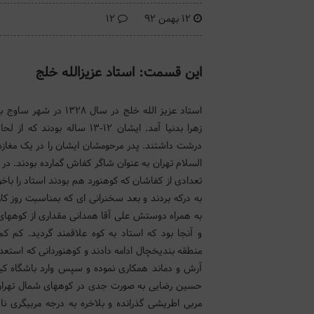
12 بهمن 92
12
این قسمت: استاد عزیزالله خلج
استاد عزیز الله خلج در سال 328
زهرا بدنیا آمد. ایشان 12-13 ساله بودن
درشت داشتند. پدر مرحومشان ایشان را در یک مغازه
تعدادی از کفاشان که کوهنورد هم بودند استاد را باخ
به درکه بردند و بعد سخنرانی ای که بمناسبت روز کا
به همراه دوستش علی آقا همدانی مقداری از کوههای ا
و آنجا بود که استاد به کوه علاقمند گردید. کم کم
منطقه بندیخچال ادامه دادند و کوهنوردانی که استعداد
آرش و دماند همکاری نموده و سپس وارد باشگاه کیا
حسین رضایی به صورت جدی در کوههای شمال تهران م