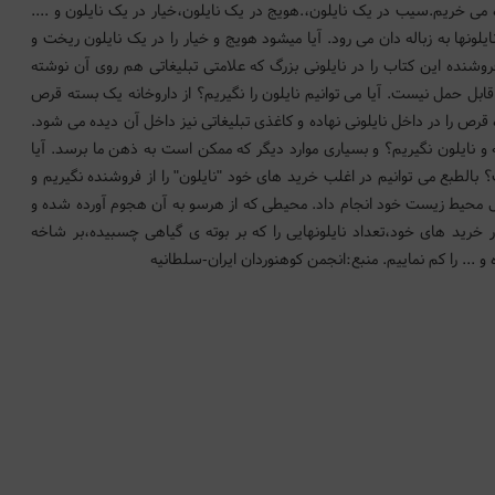
وه می خریم.سیب در یک نایلون،.هویج در یک نایلون،خیار در یک نایلون و ....
ونها به زباله دان می رود. آیا میشود هویج و خیار را در یک نایلون ریخت و
وشنده این کتاب را در نایلونی بزرگ که علامتی تبلیغاتی هم روی آن نوشته
قابل حمل نیست. آیا می توانیم نایلون را نگیریم؟ از داروخانه یک بسته قرص
قرص را در داخل نایلونی نهاده و کاغذی تبلیغاتی نیز داخل آن دیده می شود.
و نایلون نگیریم؟ و بسیاری موارد دیگر که ممکن است به ذهن ما برسد. آیا
ت؟ بالطبع می توانیم در اغلب خرید های خود "نایلون" را از فروشنده نگیریم و
 محیط زیست خود انجام داد. محیطی که از هرسو به آن هجوم آورده شده و
ر خرید های خود،تعداد نایلونهایی را که بر بوته ی گیاهی چسبیده،بر شاخه
 ... را کم نماییم. منبع:انجمن کوهنوردان ایران-سلطانیه