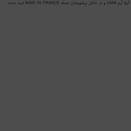
بر خلاف کارابینهای تولیدی شرکت پتزل بر روی بدنه آنها آرم UIAA و در داخل برشورشان جمله MAID IN FRANCE ثبت شده