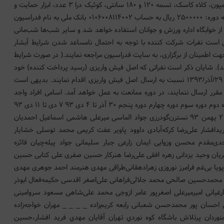
دینامیک، پیچ‌یخ ۴ عدد (هر نفر)، تبر یخ ۱ جفت، کرامپون، کلاه کاسک، تسمه ۱۲۰ و ۱۸۰ سانتی، کوئیک درا ۳ عدد، ابزار حمایت و
فرود، کارابین پیچ ۵ عدد، کارابین ساده ۵ عدد. هزینه دوره: ۲۵۰۰۰۰۰ ریال به حساب ۰۱۰۶۰۰۸۱۱۴۰۰۲ بانک ملی به نام فدراسیون
ل از خوابگاه اداره ورزش و جوانان استفاده خواهد شد و سایر شب‌ها شب‌مانی
 است نفرات شرکت کننده با توجه به احتمال نامساعد شدن شرایط آبشار
جهت اطمینان از برگزاری، به سایت فدراسیون مراجعه نمایند.( در صورت شرایط
د). شایان ذکر است نفراتی که اصل فیش واریزی (رسید پرداخت کننده) خود
را به فدراسیون ارسال ننموده‌اند، می‌بایست تا تاریخ ۲۹/آذر/۱۳۹۳ نسبت به ارسال اصل فیش واریزی اقدام نمایند. بدیهی است
رر ارسال ننمایند، در دوره ممانعت به عمل خواهد آمد. اسامی افراد واجد
شرایط دوره مربیگری درجه ۳ برف آبنیک دوره اول دوره دوم دوره سوم دوره چهارم دوره پنجم ۳۰ آذر تا ۴ دی ۹۳ ۷ دی تا ۱۱ دی ۹۳
۱۴ دی تا ۱۸ دی۹۳ ۲۱ دی تا ۲۵ دی ۹۳ ۲۸ دی تا ۲ یهمن ۹۳ نسترن‌گودرزی جواد الماسی میرعلی هاشمی اسماعیل احمدیان
شار علی‌رضا کرکه‌آبادی داوود پاویر عفت کریمی محمد توسلی خشایار
احدی‌مقدم محسن وزوایی ایمان زارعی جبار سلیمانی جواد پیله‌چیان فائزه
مریان وحید یزدانی زهره افقی علی‌رضا هنرکار حسین صفری علی کتابی حسین
یا بی‌غم فرامرز نوروزی زهرا‌دهقانی‌طراقی مهدی هنرمند احمد جوهری مهدی
 محمدحسین صالحی محمد جلالی‌فراهانی علی‌اصغر اقدسی حکیمه‌فعال ابوذر
‌ارغیانی امیرمیرعلی اصغرپور عامر ازوجی محمد علی‌شاهی مسعود سروامینی
ی احسان پور محمدحسن شعبانی رابعه کریم‌زاده _ _ _ _ مهران خواجه‌زاده
نوردان پرتلاش باشگاه كوه نوردي تهران آقايان مهدي فريد افشار،حسين