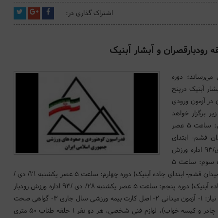
اشتراک گذاری در:
اریخ ۱۴/۴/۹۳ به آگاهی می‌رساند؛ دوره
ن، آبشار آبنیک درپنج
در آزمون ورودی
ر برگزار خواهد
شد. تاریخ شروع دوره‌ها و ثبت نام نهایی: دوره اول: ساعت ۵ عصر
ن (میدان فشم- ابتدای
جاده آبنیک) دوره دوم: ساعت ۵ عصر یکشنبه ۷/دی/۹۳ اداره ورزش
رودبار قصران (میدان فشم- ابتدای جاده آبنیک) دوره سوم: ساعت ۵
عصر یکشنبه ۱۴/ دی /۹۳ اداره ورزش رودبار قصران (میدان فشم- ابتدای جاده آبنیک) دوره چهارم: ساعت ۵ عصر یکشنبه ۲۱/ دی /
۹۳ اداره ورزش رودبار قصران (میدان فشم- ابتدای جاده آبنیک) دوره پنجم: ساعت ۵ عصر یکشنبه ۲۸/ دی /۹۳ اداره ورزش رودبار
قصران (میدان فشم- ابتدای جاده آبنیک) مدارک مورد نیاز: ۱- آزمون میدانی ۲- اصل کارت بیمه ورزشی سال جاری ۳- گواهی صحت
سلامت لوازم و تجهیزات مورد نیاز: وسایل شب‌مانی( چادر و کیسه ‌خواب)، لوازم فنی شخصی، هر دو نفر ۱ حلقه طناب ۵۰ متری