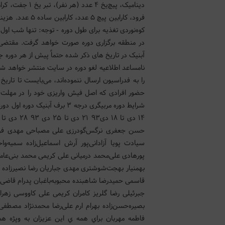
کوه‌نوردی تغذیه برای طول دوره - توجه: تنها شب او
در منطقه برگزاری دوره صورت خواهد گرفت. مقتضی
آبنیک در تاریخ های ذکر شده حتماً پیش از هر دوره 
نامساعد اطلاعیه لغو دوره در سایت منتشر خواهد ش
حضور افرادی که اصل فیش واریزی خود را در مهلت مق
حسن جعفری نرگس‌گودرزی علی مصباحی مهدی فریداف
سیادت پویا آزادانی‌پور آرش اسماعیل‌زاده سمیه‌و
پورهادی علی‌محمد درمیانی علی کریمی محمد بنی‌عا
بهمنیار بهجت‌شوشتری مهدی جباریان رضا نصیرزاده پو
قاسمی حمیدرضا شاهبنده محبوبه‌باغبان پدرام قاضی
جبرئیلی رضا گلریز کامران کریمی علی کاووسی زهرا
بصیره‌حسن‌زاده بهرام ارم علی‌رضا محمدنژاد مصطف
فاطمه مهربان براي همه ي اين عزيزان به وپژه هم